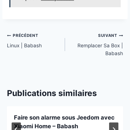
Navigation
PRÉCÉDENT
SUIVANT
Linux | Babash
Remplacer Sa Box |
de
Babash
l’article
Publications similaires
Faire son alarme sous Jeedom avec
Xiaomi Home – Babash